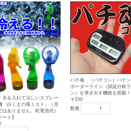
パチ魂 （パチコン）パチン
ボーダーライン（損益分岐ラ
ン）を導き出す機能を搭載！
！氷を入れて涼しいスプレー
￥330
機「白くまの風ミスト」（充
数量
ではありません。乾電池式）
ソート】
8