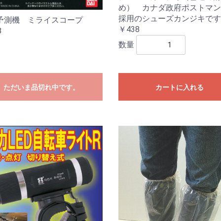
め） カナダ政府ポストマン
採用のシューズカンジキです
予測機 ミライスコープ
￥438
8
数量
ただいま品切れ中です。
カートに入れる