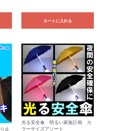
カートに入れる
光る安全傘 明るい家族計画 カ
ラーサイズアソート
り止