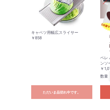
キャベツ用幅広スライサー
￥858
ペレ
ンソ
￥1,0
数量
ただいま品切れ中です。