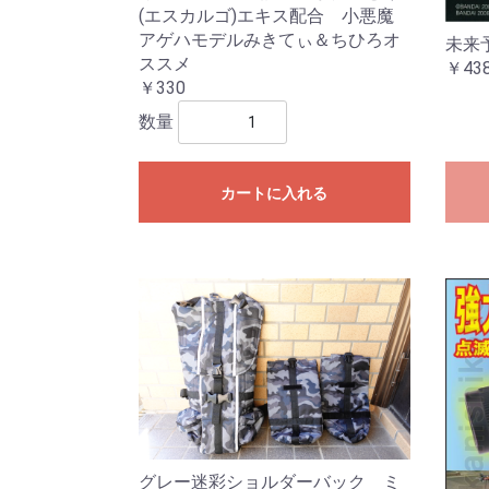
(エスカルゴ)エキス配合 小悪魔
アゲハモデルみきてぃ＆ちひろオ
未来
ススメ
￥43
￥330
数量
カートに入れる
グレー迷彩ショルダーバック ミ