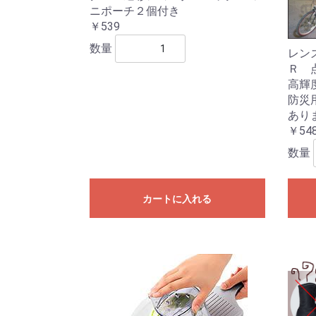
ニポーチ２個付き
￥539
数量
レン
Ｒ 
高輝
防災
あり
￥54
数量
カートに入れる