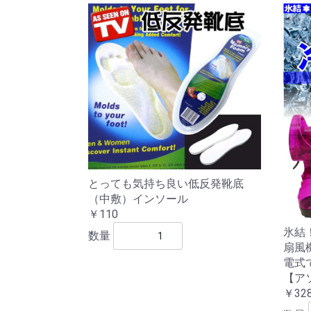
とっても気持ち良い低反発靴底
（中敷）インソール
￥110
氷結
数量
扇風
電式
【ア
￥32