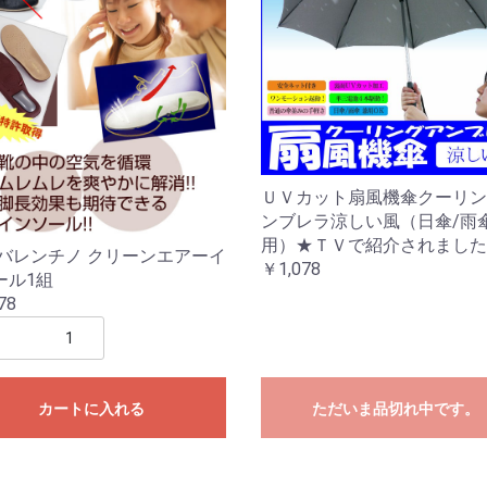
ＵＶカット扇風機傘クーリン
ンブレラ涼しい風（日傘/雨
用）★ＴＶで紹介されました
 バレンチノ クリーンエアーイ
￥1,078
ール1組
78
カートに入れる
ただいま品切れ中です。