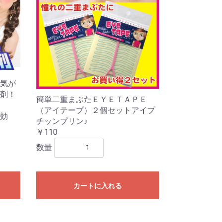
気が
剤！
簡単二重まぶたＥＹＥＴＡＰＥ
に
（アイテープ）２個セットアイプ
効
チッンプリン♪
￥110
数量
カートに入れる