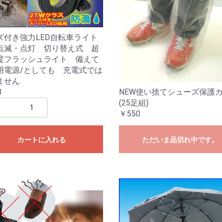
ズ付き強力LED自転車ライト
点滅・点灯 切り替え式 超
度フラッシュライト 備えて
用電源/としても 充電式では
ません
NEW使い捨てシューズ保護
8
(25足組)
￥550
カートに入れる
ただいま品切れ中です。