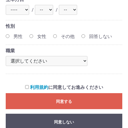
/
/
性別
男性
女性
その他
回答しない
職業
利用規約
に同意してお進みください
同意する
同意しない